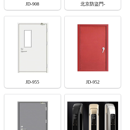
JD-908
北京防盜門-
JD-955
JD-952