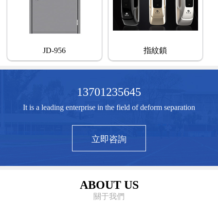
JD-956
指紋鎖
13701235645
It is a leading enterprise in the field of deform separation
立即咨詢
ABOUT US
關于我們