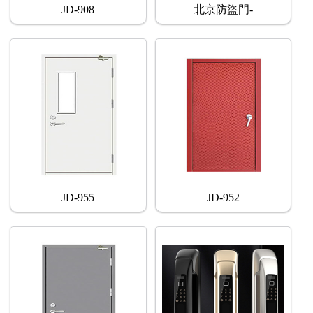
JD-908
北京防盜門-
JD-955
JD-952