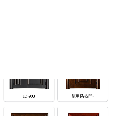
13701235645
產品展示
JD-903
龍甲防盜門-